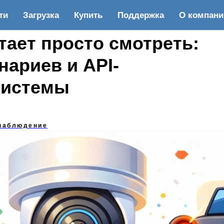
ти
Загрузка
Купить
Поддержка
О компани
тает просто смотреть:
нариев и API-
системы
наблюдение