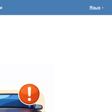
и
Язык